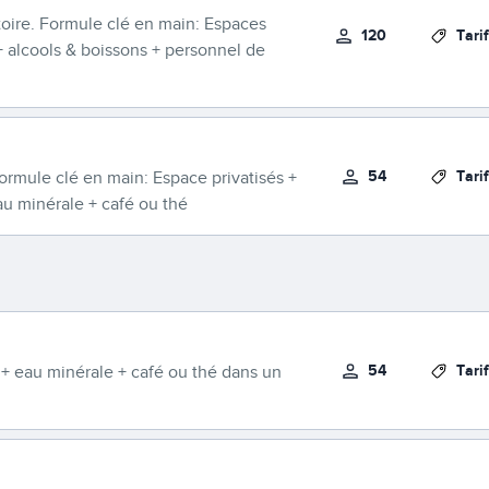
toire. Formule clé en main: Espaces
120
Tari
 + alcools & boissons + personnel de
54
Tari
ormule clé en main: Espace privatisés +
eau minérale + café ou thé
54
Tari
 + eau minérale + café ou thé dans un