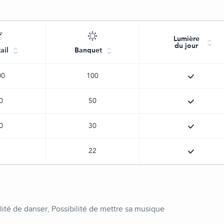
Lumière
du jour
ail
Banquet
00
100
0
50
0
30
22
lité de danser, Possibilité de mettre sa musique