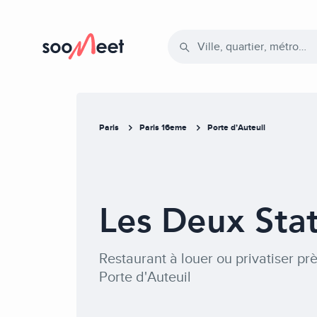
Accueil
Salles par thèmes
Paris
Paris 16eme
Porte d’Auteuil
Top salles
Votre événement
Les Deux Stat
Restaurant à louer ou privatiser prè
Porte d'Auteuil