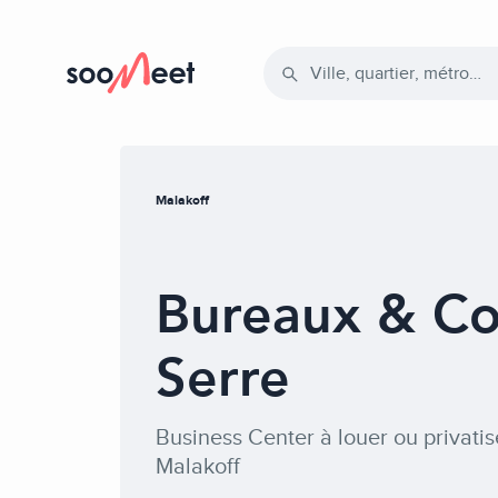
Accueil
Salles par thèmes
Malakoff
Top salles
Bureaux & Co
Votre événement
Serre
Business Center à louer ou privatis
Malakoff