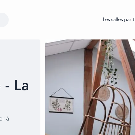
Les salles par
 - La
er à