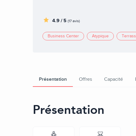
4.9 / 5
(17 avis)
Business Center
Atypique
Terras
Présentation
Offres
Capacité
Présentation